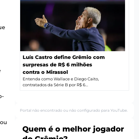
ue
Luís Castro define Grêmio com
surpresas de R$ 6 milhões
e
contra o Mirassol
Entenda como Wallace e Diego Caito,
contratados da Série B por R$ 6...
b-
Portal não encontrado ou não configurado para YouTube.
tou
Quem é o melhor jogador
do Grêmio?