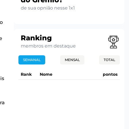
de sua opnião nesse 1x1
 o
Ranking
e
membros em destaque
SEMANAL
MENSAL
TOTAL
Rank
Nome
pontos
is
ra