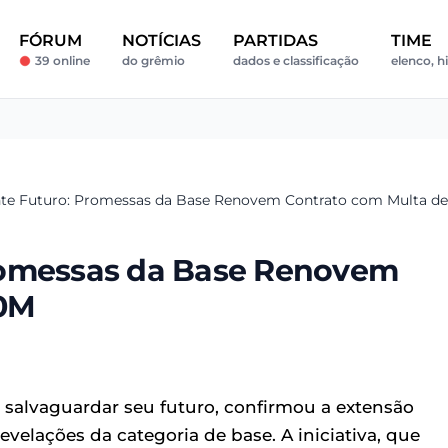
FÓRUM
NOTÍCIAS
PARTIDAS
TIME
39 online
do grêmio
dados e classificação
elenco, h
te Futuro: Promessas da Base Renovem Contrato com Multa d
romessas da Base Renovem
40M
salvaguardar seu futuro, confirmou a extensão
velações da categoria de base. A iniciativa, que