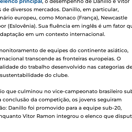
elenco principal
, o desempenho de Danillo e Vitor
 de diversos mercados. Danillo, em particular,
enário europeu, como Monaco (França), Newcastle
ibor (Eslovênia). Sua fluência em inglês é um fator q
 adaptação em um contexto internacional.
 monitoramento de equipes do continente asiático,
nacional transcende as fronteiras europeias. O
ualidade do trabalho desenvolvido nas categorias d
sustentabilidade do clube.
o que culminou no vice-campeonato brasileiro su
a conclusão da competição, os jovens seguiram
o: Danillo foi promovido para a equipe sub-20,
 enquanto Vitor Ramon integrou o elenco que dispu