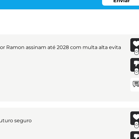
Enviar
tor Ramon assinam até 2028 com multa alta evita
0
0
uturo seguro
0