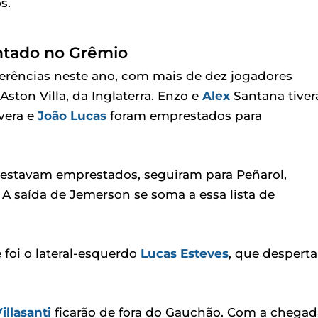
s.
ntado no Grêmio
erências neste ano, com mais de dez jogadores
ston Villa, da Inglaterra. Enzo e
Alex
Santana tive
ivera e
João Lucas
foram emprestados para
á estavam emprestados, seguiram para Peñarol,
 A saída de Jemerson se soma a essa lista de
foi o lateral-esquerdo
Lucas Esteves
, que desperta
illasanti
ficarão de fora do Gauchão. Com a chegad