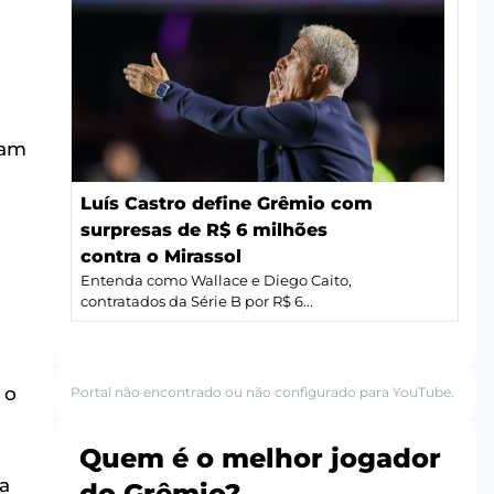
ram
Luís Castro define Grêmio com
surpresas de R$ 6 milhões
contra o Mirassol
Entenda como Wallace e Diego Caito,
contratados da Série B por R$ 6...
 o
Portal não encontrado ou não configurado para YouTube.
Quem é o melhor jogador
a
do Grêmio?