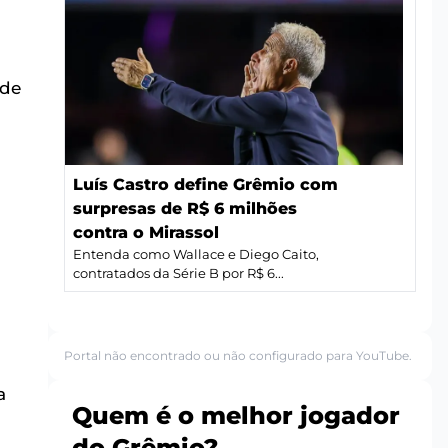
 de
Luís Castro define Grêmio com
surpresas de R$ 6 milhões
contra o Mirassol
Entenda como Wallace e Diego Caito,
contratados da Série B por R$ 6...
Portal não encontrado ou não configurado para YouTube.
a
Quem é o melhor jogador
do Grêmio?