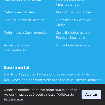
Internacionais
Categorias de Base
Momentos Marcantes
Hino e Cantos da Torcida
Uniformes e Cores do
Clube
Polêmicas e Controvérsias
Contribuições para o
Futebol Brasileiro
Ações Sociais e
Torcedores Famosos
Comunitárias
Sou Imortal
Sou Imortal, seu portal de notícias exclusivo do Grêmio!
Aqui, você fica por dentro de todas as atualizações, análises
e discussões sobre o Tricolor Gaúcho. Não perca nenhum
Usamos cookies para melhorar sua experiência.
detalhe da trajetória do nosso time rumo às vitórias!
Ao continuar, você aceita nossa
Política de
Aceitar
#Grêmio #SouImortal
Privacidade
.
suporte@sou-imortal.com.br