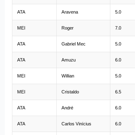
ATA
Aravena
5.0
MEI
Roger
7.0
ATA
Gabriel Mec
5.0
ATA
Amuzu
6.0
MEI
Willian
5.0
MEI
Cristaldo
6.5
ATA
André
6.0
ATA
Carlos Vinícius
6.0