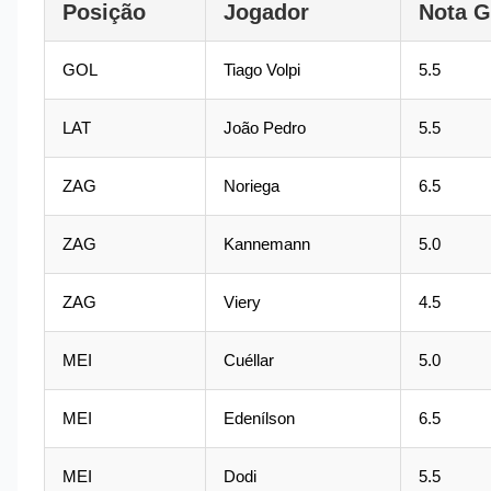
Posição
Jogador
Nota 
GOL
Tiago Volpi
5.5
LAT
João Pedro
5.5
ZAG
Noriega
6.5
ZAG
Kannemann
5.0
ZAG
Viery
4.5
MEI
Cuéllar
5.0
MEI
Edenílson
6.5
MEI
Dodi
5.5