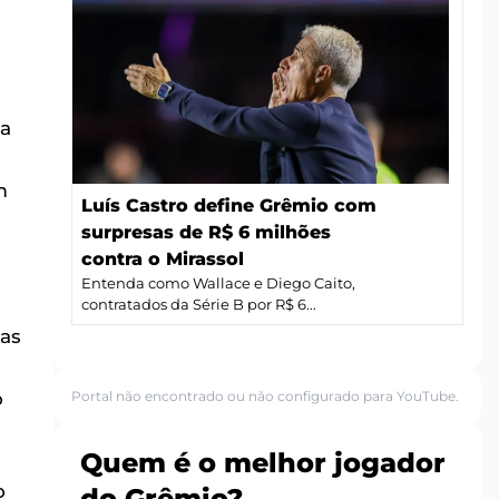
 a
m
Luís Castro define Grêmio com
surpresas de R$ 6 milhões
contra o Mirassol
Entenda como Wallace e Diego Caito,
contratados da Série B por R$ 6...
as
Portal não encontrado ou não configurado para YouTube.
o
Quem é o melhor jogador
o
do Grêmio?