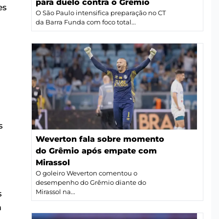
para duelo contra o Grêmio
es
O São Paulo intensifica preparação no CT
da Barra Funda com foco total...
s
Weverton fala sobre momento
do Grêmio após empate com
Mirassol
O goleiro Weverton comentou o
desempenho do Grêmio diante do
Mirassol na...
s
m