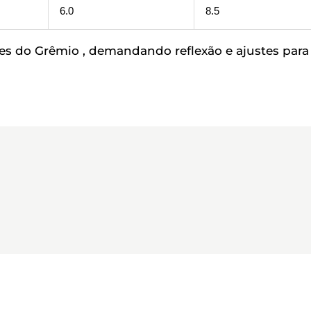
6.0
8.5
des do Grêmio , demandando reflexão e ajustes para