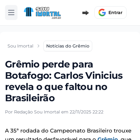
Entrar
Abrir menu
Sou Imortal
Notícias do Grêmio
Grêmio perde para
Botafogo: Carlos Vinicius
revela o que faltou no
Brasileirão
Por Redação Sou Imortal em 22/11/2025 22:22
A 35ª rodada do Campeonato Brasileiro trouxe
um resultado desfavorável para o
Grêmio
, que