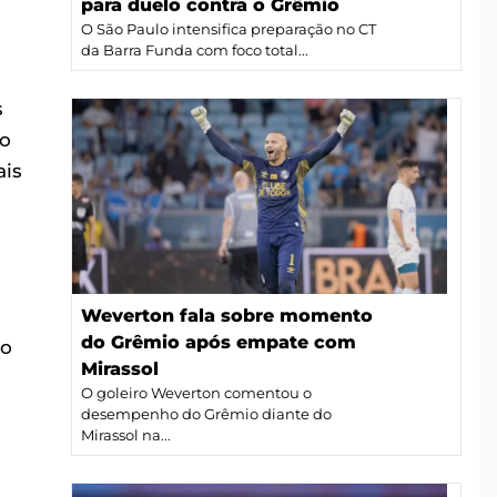
para duelo contra o Grêmio
O São Paulo intensifica preparação no CT
da Barra Funda com foco total...
s
do
ais
Weverton fala sobre momento
do Grêmio após empate com
 o
Mirassol
O goleiro Weverton comentou o
desempenho do Grêmio diante do
Mirassol na...