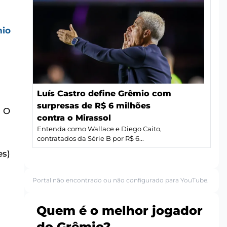
io
Luís Castro define Grêmio com
surpresas de R$ 6 milhões
. O
contra o Mirassol
Entenda como Wallace e Diego Caito,
contratados da Série B por R$ 6...
es)
Portal não encontrado ou não configurado para YouTube.
Quem é o melhor jogador
do Grêmio?