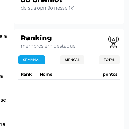
de sua opnião nesse 1x1
a a
Ranking
membros em destaque
SEMANAL
MENSAL
TOTAL
Rank
Nome
pontos
ia
 se
na