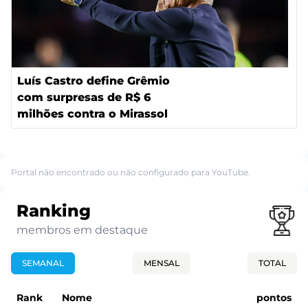
Luís Castro define Grêmio
com surpresas de R$ 6
milhões contra o Mirassol
Portal não encontrado ou não configurado para YouTube.
Ranking
membros em destaque
SEMANAL
MENSAL
TOTAL
Rank
Nome
pontos