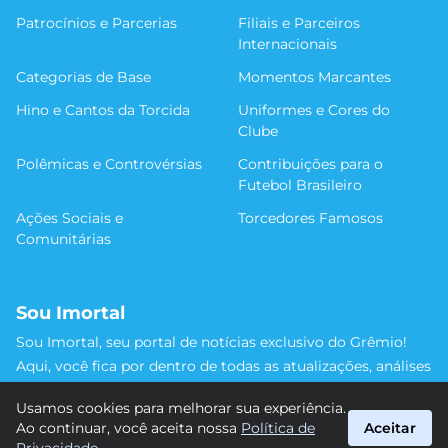
Patrocínios e Parcerias
Filiais e Parceiros
Internacionais
Categorias de Base
Momentos Marcantes
Hino e Cantos da Torcida
Uniformes e Cores do
Clube
Polêmicas e Controvérsias
Contribuições para o
Futebol Brasileiro
Ações Sociais e
Torcedores Famosos
Comunitárias
Sou Imortal
Sou Imortal, seu portal de notícias exclusivo do Grêmio!
Aqui, você fica por dentro de todas as atualizações, análises
e discussões sobre o Tricolor Gaúcho. Não perca nenhum
Usamos cookies para melhorar sua experiência.
detalhe da trajetória do nosso time rumo às vitórias!
Ao continuar, você aceita nossa
Política de
Aceitar
#Grêmio #SouImortal