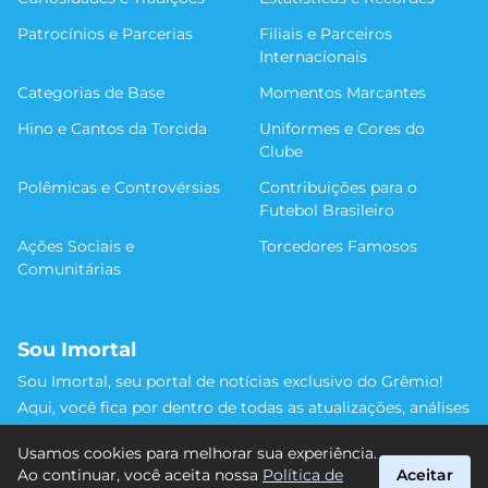
Patrocínios e Parcerias
Filiais e Parceiros
Internacionais
Categorias de Base
Momentos Marcantes
Hino e Cantos da Torcida
Uniformes e Cores do
Clube
Polêmicas e Controvérsias
Contribuições para o
Futebol Brasileiro
Ações Sociais e
Torcedores Famosos
Comunitárias
Sou Imortal
Sou Imortal, seu portal de notícias exclusivo do Grêmio!
Aqui, você fica por dentro de todas as atualizações, análises
e discussões sobre o Tricolor Gaúcho. Não perca nenhum
Usamos cookies para melhorar sua experiência.
detalhe da trajetória do nosso time rumo às vitórias!
Ao continuar, você aceita nossa
Política de
Aceitar
#Grêmio #SouImortal