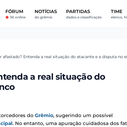
FÓRUM
NOTÍCIAS
PARTIDAS
TIME
36 online
do grêmio
dados e classificação
elenco, h
 afastado? Entenda a real situação do atacante e a disputa no 
tenda a real situação do
enco
torcedores do
Grêmio
, sugerindo um possível
cipal
. No entanto, uma apuração cuidadosa dos fa