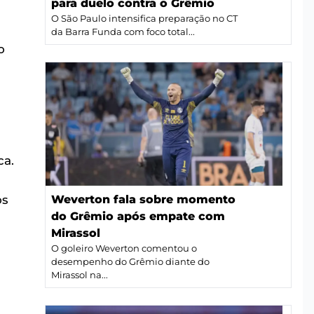
para duelo contra o Grêmio
O São Paulo intensifica preparação no CT
da Barra Funda com foco total...
o
m
ca.
os
Weverton fala sobre momento
do Grêmio após empate com
Mirassol
O goleiro Weverton comentou o
desempenho do Grêmio diante do
Mirassol na...