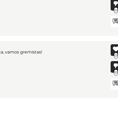
0
ca, vamos gremistas!
0
0