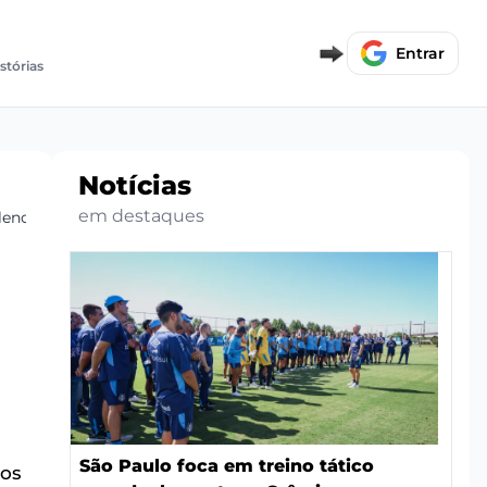
Entrar
istórias
Notícias
em destaques
elenco
São Paulo foca em treino tático
tos