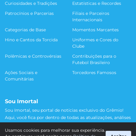
Curiosidades e Tradições
Estatísticas e Recordes
Patrocínios e Parcerias
Filiais e Parceiros
Internacionais
Categorias de Base
Momentos Marcantes
Hino e Cantos da Torcida
Uniformes e Cores do
Clube
Polêmicas e Controvérsias
Contribuições para o
Futebol Brasileiro
Ações Sociais e
Torcedores Famosos
Comunitárias
Sou Imortal
Sou Imortal, seu portal de notícias exclusivo do Grêmio!
Aqui, você fica por dentro de todas as atualizações, análises
e discussões sobre o Tricolor Gaúcho. Não perca nenhum
Usamos cookies para melhorar sua experiência.
detalhe da trajetória do nosso time rumo às vitórias!