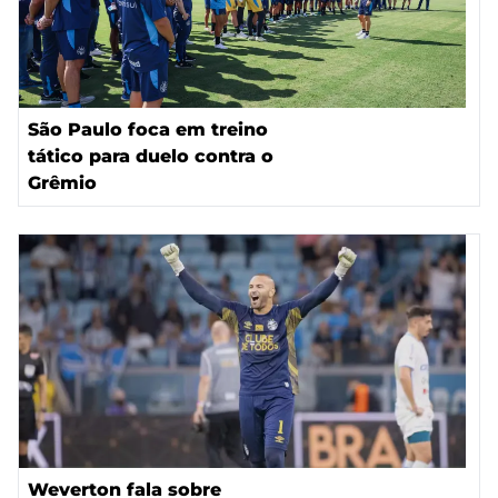
São Paulo foca em treino
tático para duelo contra o
Grêmio
Weverton fala sobre