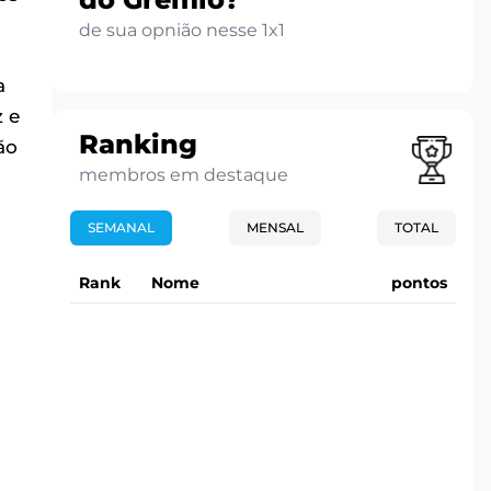
de sua opnião nesse 1x1
a
z e
Ranking
ão
membros em destaque
SEMANAL
MENSAL
TOTAL
Rank
Nome
pontos