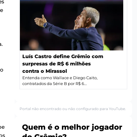
es
 e
a.
Luís Castro define Grêmio com
surpresas de R$ 6 milhões
so
contra o Mirassol
Entenda como Wallace e Diego Caito,
contratados da Série B por R$ 6...
Portal não encontrado ou não configurado para YouTube.
Quem é o melhor jogador
pe
do Grêmio?
os