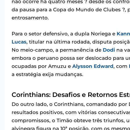
não ocorre há quatro meses ? desde os confron
da pausa para a Copa do Mundo de Clubes ?, po
entrosamento.
Para o setor defensivo, a dupla Noriega e
Kan
Lucas
, titular na última rodada, disputa posi
No meio-campo, a permanência de
Dodi
na va
embora o peruano possa ser deslocado para u
ocupadas por Amuzu e
Alysson Edward
, com
a estratégia exija mudanças.
Corinthians: Desafios e Retornos Est
Do outro lado, o Corinthians, comandado por 
resultados positivos, com vitórias consecutivas
compromissos, o Timão obteve três triunfos, 
alvinegra figura na 10ª posição, com os mesm