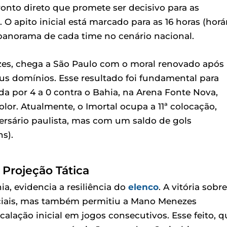
onto direto que promete ser decisivo para as
 apito inicial está marcado para as 16 horas (horá
 panorama de cada time no cenário nacional.
es, chega a São Paulo com o moral renovado após
eus domínios. Esse resultado foi fundamental para
da por 4 a 0 contra o Bahia, na Arena Fonte Nova,
or. Atualmente, o Imortal ocupa a 11ª colocação,
sário paulista, mas com um saldo de gols
ns).
Projeção Tática
a, evidencia a resiliência do
elenco
. A vitória sobr
ciais, mas também permitiu a Mano Menezes
calação inicial em jogos consecutivos. Esse feito, q