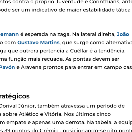
tos contra o próprio Juventude e Corinthians, ant
de ser um indicativo de maior estabilidade tática
nemann
é esperada na zaga. Na lateral direita,
João
ção com
Gustavo Martins
, que surge como alternativ
ga que outrora pertencia a Cuéllar é a tendência,
ma função mais recuada. As pontas devem ser
Pavón
e Aravena prontos para entrar em campo ca
ratégicos
Dorival Júnior, também atravessa um período de
 sobre Atlético e Vitória. Nos últimos cinco
um empate e apenas uma derrota. Na tabela, a equi
os 39 pontos do Grêmio , posicionando-se oito pont