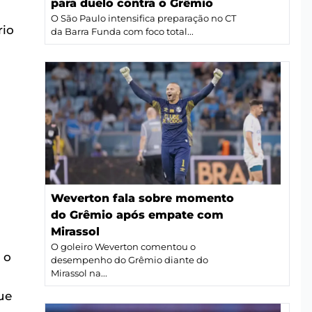
para duelo contra o Grêmio
O São Paulo intensifica preparação no CT
rio
da Barra Funda com foco total...
Weverton fala sobre momento
do Grêmio após empate com
Mirassol
O goleiro Weverton comentou o
e o
desempenho do Grêmio diante do
Mirassol na...
ue