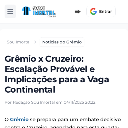
Entrar
Abrir menu
Sou Imortal
Notícias do Grêmio
Grêmio x Cruzeiro:
Escalação Provável e
Implicações para a Vaga
Continental
Por Redação Sou Imortal em 04/11/2025 20:22
O
Grêmio
se prepara para um embate decisivo
contra o Cruzeiro, agendado para esta quarta-