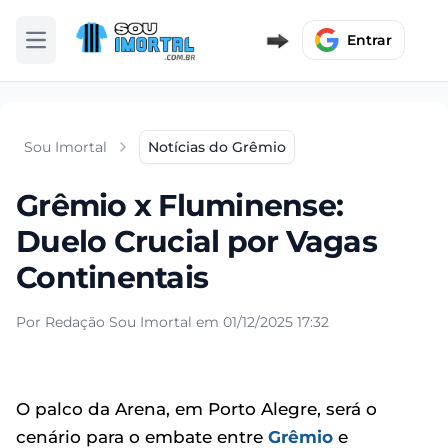
Entrar
Abrir menu
Sou Imortal
Notícias do Grêmio
Grêmio x Fluminense:
Duelo Crucial por Vagas
Continentais
Por Redação Sou Imortal em 01/12/2025 17:32
O palco da Arena, em Porto Alegre, será o
cenário para o embate entre
Grêmio
e