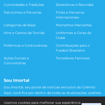
Curiosidades e Tradições
Estatísticas e Recordes
Patrocínios e Parcerias
Filiais e Parceiros
Internacionais
Categorias de Base
Momentos Marcantes
Hino e Cantos da Torcida
Uniformes e Cores do
Clube
Polêmicas e Controvérsias
Contribuições para o
Futebol Brasileiro
Ações Sociais e
Torcedores Famosos
Comunitárias
Sou Imortal
Sou Imortal, seu portal de notícias exclusivo do Grêmio!
Aqui, você fica por dentro de todas as atualizações, análises
e discussões sobre o Tricolor Gaúcho. Não perca nenhum
Usamos cookies para melhorar sua experiência.
detalhe da trajetória do nosso time rumo às vitórias!