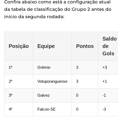
Confira abaixo como está a configuração atual
da tabela de classificação do Grupo 2 antes do
início da segunda rodada:
Saldo
Posição
Equipe
Pontos
de
Gols
1º
Grêmio
3
+3
2º
Votuporanguense
3
+1
3º
Galvez
0
-1
4º
Falcon-SE
0
-3