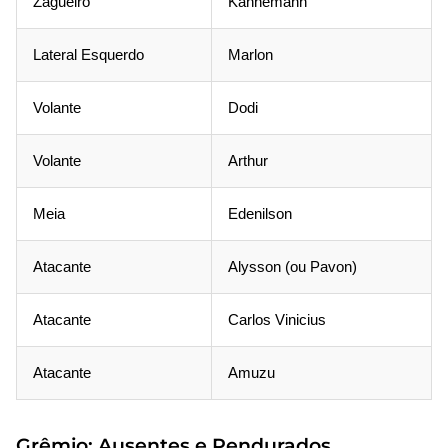
Zagueiro
Kannemann
Lateral Esquerdo
Marlon
Volante
Dodi
Volante
Arthur
Meia
Edenilson
Atacante
Alysson (ou Pavon)
Atacante
Carlos Vinicius
Atacante
Amuzu
Grêmio: Ausentes e Pendurados