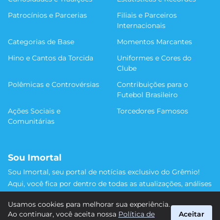
Patrocínios e Parcerias
Filiais e Parceiros
Internacionais
Categorias de Base
Momentos Marcantes
Hino e Cantos da Torcida
Uniformes e Cores do
Clube
Polêmicas e Controvérsias
Contribuições para o
Futebol Brasileiro
Ações Sociais e
Torcedores Famosos
Comunitárias
Sou Imortal
Sou Imortal, seu portal de notícias exclusivo do Grêmio!
Aqui, você fica por dentro de todas as atualizações, análises
e discussões sobre o Tricolor Gaúcho. Não perca nenhum
Usamos cookies para melhorar sua experiência.
detalhe da trajetória do nosso time rumo às vitórias!
Ao continuar, você aceita nossa
Política de
Aceitar
#Grêmio #SouImortal