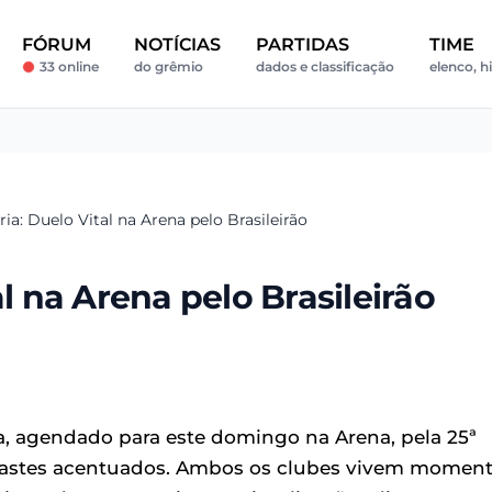
FÓRUM
NOTÍCIAS
PARTIDAS
TIME
33 online
do grêmio
dados e classificação
elenco, hi
ia: Duelo Vital na Arena pelo Brasileirão
al na Arena pelo Brasileirão
ia, agendado para este domingo na Arena, pela 25ª
trastes acentuados. Ambos os clubes vivem momen