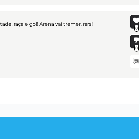
de, raça e gol! Arena vai tremer, rsrs!
0
0