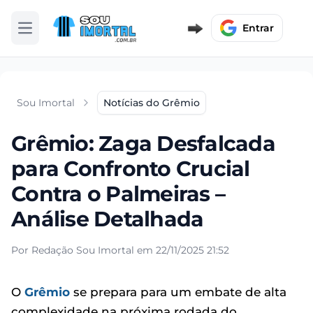
Entrar
Abrir menu
Sou Imortal
Notícias do Grêmio
Grêmio: Zaga Desfalcada
para Confronto Crucial
Contra o Palmeiras –
Análise Detalhada
Por Redação Sou Imortal em 22/11/2025 21:52
O
Grêmio
se prepara para um embate de alta
complexidade na próxima rodada do