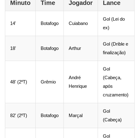
Minuto
Time
Jogador
Lance
Gol (Lei do
14'
Botafogo
Cuiabano
ex)
Gol (Drible e
18'
Botafogo
Arthur
finalização)
Gol
André
(Cabeça,
48' (2ºT)
Grêmio
Henrique
após
cruzamento)
Gol
82' (2ºT)
Botafogo
Marçal
(Cabeça)
Gol