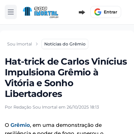
Entrar
Abrir menu
Sou Imortal
Notícias do Grêmio
Hat-trick de Carlos Vinícius
Impulsiona Grêmio à
Vitória e Sonho
Libertadores
Por Redação Sou Imortal em 26/10/2025 18:13
O
Grêmio
, em uma demonstração de
resiliência e poder de fogo, superou o