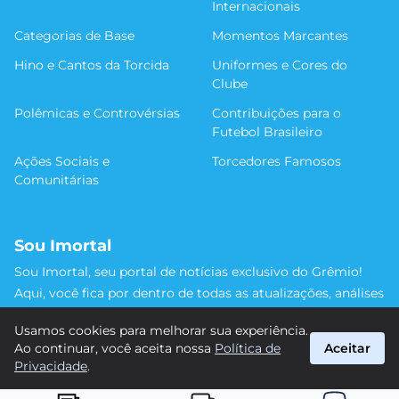
Internacionais
Categorias de Base
Momentos Marcantes
Hino e Cantos da Torcida
Uniformes e Cores do
Clube
Polêmicas e Controvérsias
Contribuições para o
Futebol Brasileiro
Ações Sociais e
Torcedores Famosos
Comunitárias
Sou Imortal
Sou Imortal, seu portal de notícias exclusivo do Grêmio!
Aqui, você fica por dentro de todas as atualizações, análises
e discussões sobre o Tricolor Gaúcho. Não perca nenhum
Usamos cookies para melhorar sua experiência.
detalhe da trajetória do nosso time rumo às vitórias!
Ao continuar, você aceita nossa
Política de
Aceitar
#Grêmio #SouImortal
Privacidade
.
suporte@sou-imortal.com.br