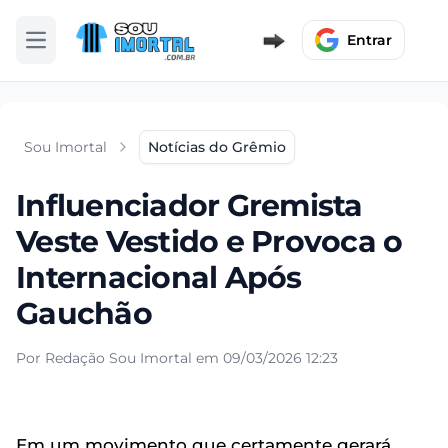
Entrar
Abrir menu
Sou Imortal
Notícias do Grêmio
Influenciador Gremista
Veste Vestido e Provoca o
Internacional Após
Gauchão
Por Redação Sou Imortal em 09/03/2026 12:23
Em um movimento que certamente gerará