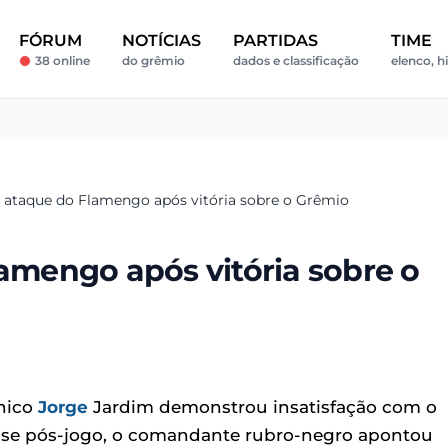
FÓRUM
NOTÍCIAS
PARTIDAS
TIME
38 online
do grêmio
dados e classificação
elenco, h
a ataque do Flamengo após vitória sobre o Grêmio
lamengo após vitória sobre o
cnico
Jorge
Jardim demonstrou insatisfação com o
ise pós-jogo, o comandante rubro-negro apontou