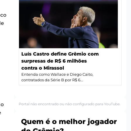
oco
de
Luís Castro define Grêmio com
surpresas de R$ 6 milhões
contra o Mirassol
Entenda como Wallace e Diego Caito,
contratados da Série B por R$ 6...
do
Portal não encontrado ou não configurado para YouTube.
e
Quem é o melhor jogador
do Grêmio?