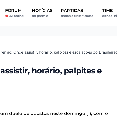
FÓRUM
NOTÍCIAS
PARTIDAS
TIME
32 online
do grêmio
dados e classificação
elenco, hi
êmio: Onde assistir, horário, palpites e escalações do Brasileirã
sistir, horário, palpites e
a um duelo de opostos neste domingo (1), com o