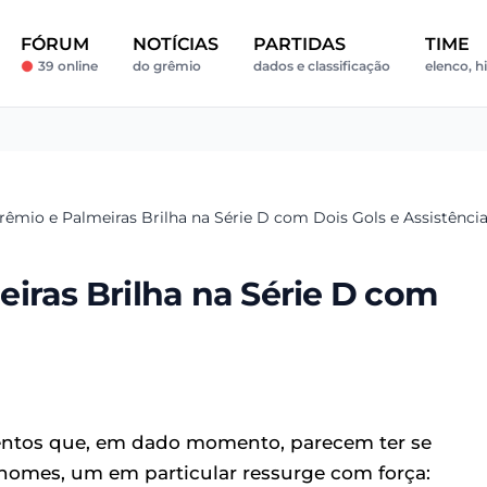
FÓRUM
NOTÍCIAS
PARTIDAS
TIME
39 online
do grêmio
dados e classificação
elenco, h
rêmio e Palmeiras Brilha na Série D com Dois Gols e Assistênci
iras Brilha na Série D com
talentos que, em dado momento, parecem ter se
s nomes, um em particular ressurge com força: