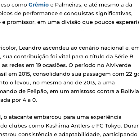
 peso como
Grêmio
e Palmeiras, e até mesmo a da
 picos de performance e conquistas significativas,
 e promissor, em uma divisão que poucos esperar
ricolor, Leandro ascendeu ao cenário nacional e, e
sua contribuição foi vital para o título da Série B,
 as redes em 19 ocasiões. O período no Alviverde
rasil em 2015, consolidando sua passagem com 22 g
nto o levou, no mesmo ano de 2013, a uma
mando de Felipão, em um amistoso contra a Bolívia
da por 4 a 0.
l, o atacante embarcou para uma experiência
ndo clubes como Kashima Antlers e FC Tokyo. Dura
nstrou consistência e adaptabilidade, participando