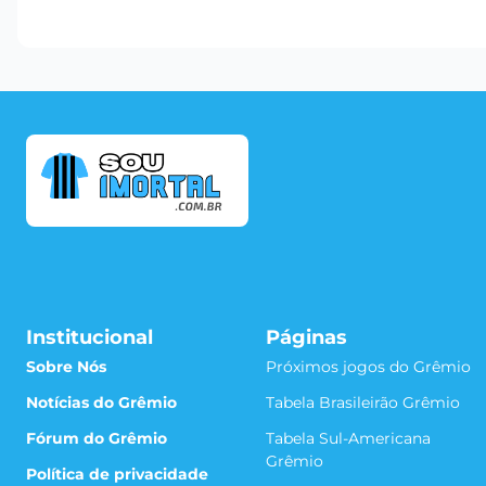
Institucional
Páginas
Sobre Nós
Próximos jogos do Grêmio
Notícias do Grêmio
Tabela Brasileirão Grêmio
Fórum do Grêmio
Tabela Sul-Americana
Grêmio
Política de privacidade