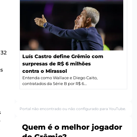
 32
Luís Castro define Grêmio com
surpresas de R$ 6 milhões
as
contra o Mirassol
Entenda como Wallace e Diego Caito,
contratados da Série B por R$ 6...
Portal não encontrado ou não configurado para YouTube.
s
e
Quem é o melhor jogador
o
do Grêmio?