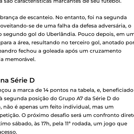
a são características marcantes de seu futebol.
brança de escanteio. No entanto, foi na segunda
oveitando-se de uma falha da defesa adversária, o
 segundo gol do Uberlândia. Pouco depois, em u
 para a área, resultando no terceiro gol, anotado po
 Leandro fechou a goleada após um cruzamento
ia memorável.
na Série D
nçou a marca de 14 pontos na tabela, e, beneficiado
 à segunda posição do Grupo A7 da Série D do
o, não é apenas um feito individual, mas um
petição. O próximo desafio será um confronto diret
ximo sábado, às 17h, pela 11ª rodada, um jogo que
acesso.