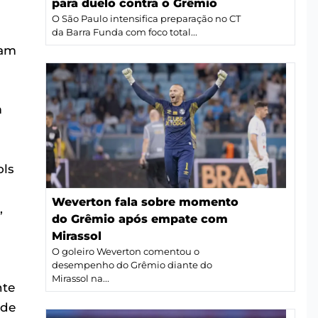
para duelo contra o Grêmio
O São Paulo intensifica preparação no CT
da Barra Funda com foco total...
iam
m
ols
Weverton fala sobre momento
,
do Grêmio após empate com
Mirassol
O goleiro Weverton comentou o
desempenho do Grêmio diante do
Mirassol na...
nte
 de