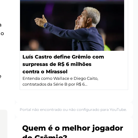
a
do
Luís Castro define Grêmio com
surpresas de R$ 6 milhões
contra o Mirassol
e
Entenda como Wallace e Diego Caito,
contratados da Série B por R$ 6...
Portal não encontrado ou não configurado para YouTube.
Quem é o melhor jogador
do Grêmio?