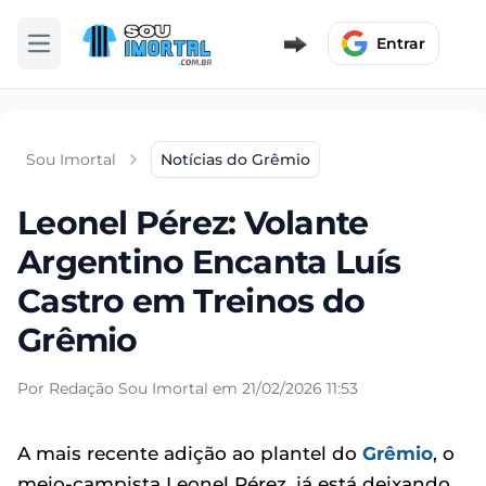
Entrar
Abrir menu
Sou Imortal
Notícias do Grêmio
Leonel Pérez: Volante
Argentino Encanta Luís
Castro em Treinos do
Grêmio
Por Redação Sou Imortal em 21/02/2026 11:53
A mais recente adição ao plantel do
Grêmio
, o
meio-campista Leonel Pérez, já está deixando