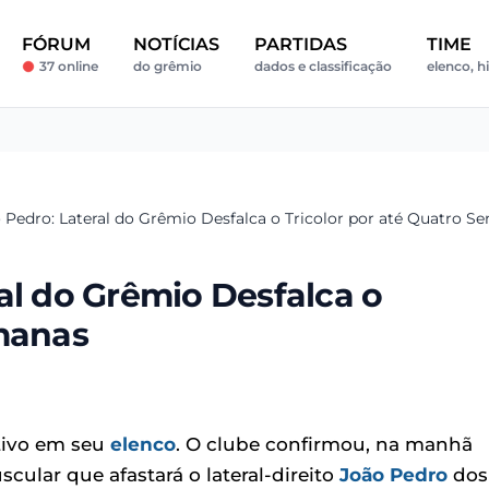
FÓRUM
NOTÍCIAS
PARTIDAS
TIME
37 online
do grêmio
dados e classificação
elenco, hi
 Pedro: Lateral do Grêmio Desfalca o Tricolor por até Quatro S
al do Grêmio Desfalca o
emanas
ativo em seu
elenco
. O clube confirmou, na manhã
cular que afastará o lateral-direito
João Pedro
dos