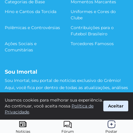
Categorias de Base
Momentos Marcantes
Hino e Cantos da Torcida
Uniformes e Cores do
Clube
Polêmicas e Controvérsias
Contribuições para o
Futebol Brasileiro
Ações Sociais e
Torcedores Famosos
Comunitárias
Sou Imortal
Sou Imortal, seu portal de notícias exclusivo do Grêmio!
Aqui, você fica por dentro de todas as atualizações, análises
e discussões sobre o Tricolor Gaúcho. Não perca nenhum
Usamos cookies para melhorar sua experiência.
detalhe da trajetória do nosso time rumo às vitórias!
Ao continuar, você aceita nossa
Política de
Aceitar
#Grêmio #SouImortal
Privacidade
.
suporte@sou-imortal.com.br
© 2026 Sou Imortal. Todos os direitos reservados.
Notícias
Fórum
Postar