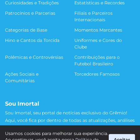
Curiosidades e Tradições
Estatísticas e Recordes
Patrocínios e Parcerias
Filiais e Parceiros
Internacionais
Categorias de Base
Momentos Marcantes
Hino e Cantos da Torcida
Uniformes e Cores do
Clube
Polêmicas e Controvérsias
Contribuições para o
Futebol Brasileiro
Ações Sociais e
Torcedores Famosos
Comunitárias
Sou Imortal
Sou Imortal, seu portal de notícias exclusivo do Grêmio!
Aqui, você fica por dentro de todas as atualizações, análises
e discussões sobre o Tricolor Gaúcho. Não perca nenhum
Usamos cookies para melhorar sua experiência.
detalhe da trajetória do nosso time rumo às vitórias!
Ao continuar, você aceita nossa
Política de
Aceitar