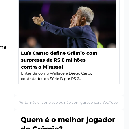
a
uma
Luís Castro define Grêmio com
surpresas de R$ 6 milhões
contra o Mirassol
Entenda como Wallace e Diego Caito,
contratados da Série B por R$ 6...
Portal não encontrado ou não configurado para YouTube.
Quem é o melhor jogador
a
do Grêmio?