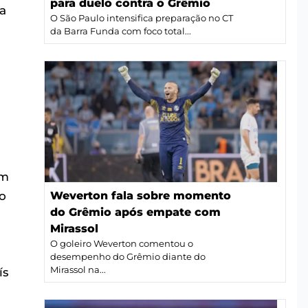
para duelo contra o Grêmio
a
O São Paulo intensifica preparação no CT
da Barra Funda com foco total...
em
o
Weverton fala sobre momento
do Grêmio após empate com
Mirassol
O goleiro Weverton comentou o
desempenho do Grêmio diante do
Mirassol na...
ís