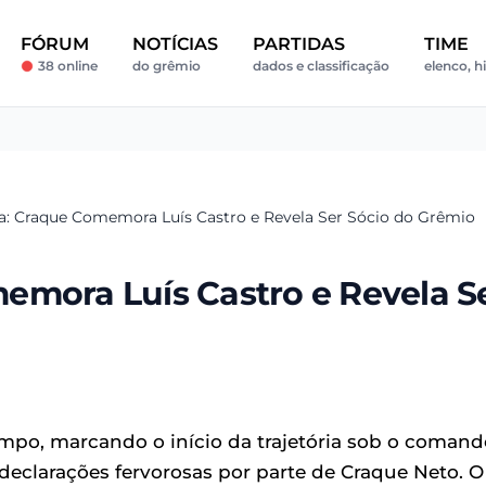
FÓRUM
NOTÍCIAS
PARTIDAS
TIME
38 online
do grêmio
dados e classificação
elenco, h
a: Craque Comemora Luís Castro e Revela Ser Sócio do Grêmio
emora Luís Castro e Revela S
po, marcando o início da trajetória sob o comand
e declarações fervorosas por parte de Craque Neto. O