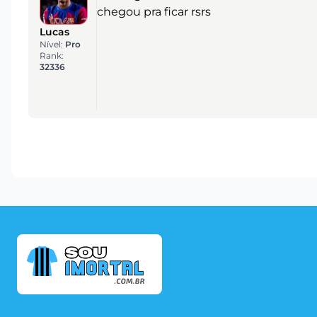
chegou pra ficar rsrs
Lucas
Nível:
Pro
Rank:
32336