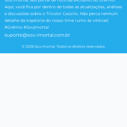
Sou Imortal, seu portal de notícias exclusivo do Grêmio!
Aqui, você fica por dentro de todas as atualizações, análises
e discussões sobre o Tricolor Gaúcho. Não perca nenhum
detalhe da trajetória do nosso time rumo às vitórias!
#Grêmio #SouImortal
suporte@sou-imortal.com.br
© 2026 Sou Imortal. Todos os direitos reservados.