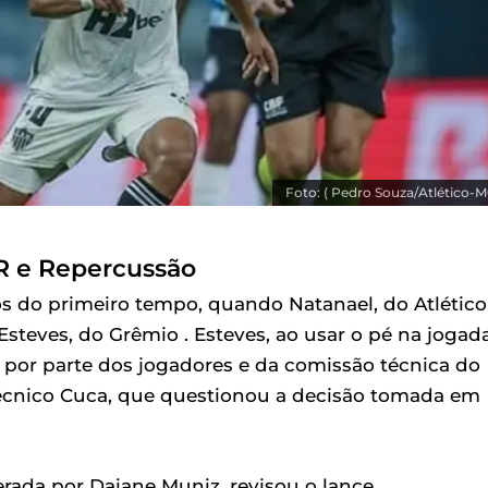
Foto: ( Pedro Souza/Atlético-M
R e Repercussão
os do primeiro tempo, quando Natanael, do Atlético
teves, do Grêmio . Esteves, ao usar o pé na jogada
 por parte dos jogadores e da comissão técnica do
o técnico Cuca, que questionou a decisão tomada em
erada por Daiane Muniz, revisou o lance