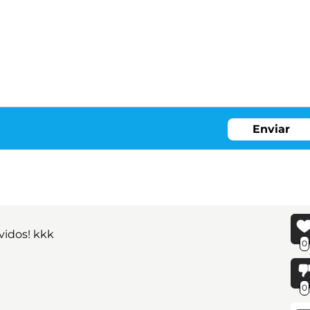
Enviar
idos! kkk
0
0