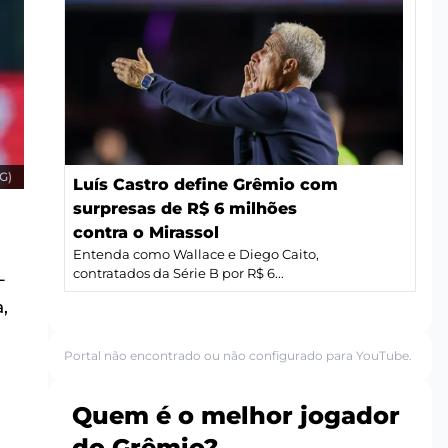
G)
Luís Castro define Grêmio com
surpresas de R$ 6 milhões
contra o Mirassol
Entenda como Wallace e Diego Caito,
contratados da Série B por R$ 6...
-
,
Portal não encontrado ou não configurado para YouTube.
Quem é o melhor jogador
do Grêmio?