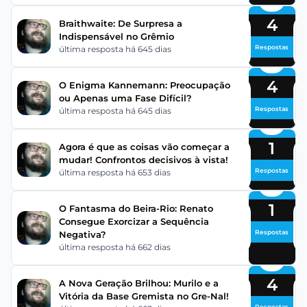
4
Braithwaite: De Surpresa a
Indispensável no Grêmio
Respostas
última resposta há 645 dias
4
O Enigma Kannemann: Preocupação
ou Apenas uma Fase Difícil?
Respostas
última resposta há 645 dias
1
Agora é que as coisas vão começar a
mudar! Confrontos decisivos à vista!
Respostas
última resposta há 653 dias
1
O Fantasma do Beira-Rio: Renato
Consegue Exorcizar a Sequência
Respostas
Negativa?
última resposta há 662 dias
4
A Nova Geração Brilhou: Murilo e a
Vitória da Base Gremista no Gre-Nal!
Respostas