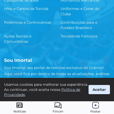
Categorias de Base
Momentos Marcantes
Hino e Cantos da Torcida
Uniformes e Cores do
Clube
Polêmicas e Controvérsias
Contribuições para o
Futebol Brasileiro
Ações Sociais e
Torcedores Famosos
Comunitárias
Sou Imortal
Sou Imortal, seu portal de notícias exclusivo do Grêmio!
Aqui, você fica por dentro de todas as atualizações, análises
e discussões sobre o Tricolor Gaúcho. Não perca nenhum
Usamos cookies para melhorar sua experiência.
detalhe da trajetória do nosso time rumo às vitórias!
Ao continuar, você aceita nossa
Política de
Aceitar
#Grêmio #SouImortal
Privacidade
.
suporte@sou-imortal.com.br
© 2026 Sou Imortal. Todos os direitos reservados.
Notícias
Fórum
Postar