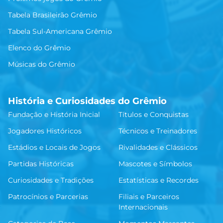
Tabela Brasileirão Grêmio
Tabela Sul-Americana Grêmio
Elenco do Grêmio
Músicas do Grêmio
História e Curiosidades do Grêmio
Fundação e História Inicial
Títulos e Conquistas
Jogadores Históricos
Técnicos e Treinadores
Estádios e Locais de Jogos
Rivalidades e Clássicos
Partidas Históricas
Mascotes e Símbolos
Curiosidades e Tradições
Estatísticas e Recordes
Patrocínios e Parcerias
Filiais e Parceiros
Internacionais