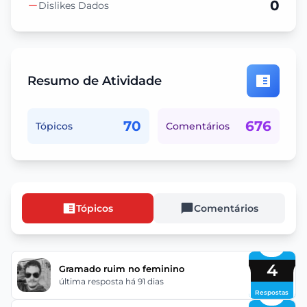
0
Dislikes Dados
Resumo de Atividade
70
676
Tópicos
Comentários
Tópicos
Comentários
4
Gramado ruim no feminino
última resposta há 91 dias
Respostas