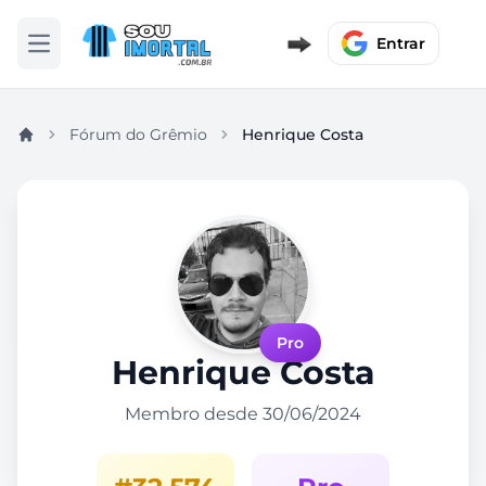
Entrar
Abrir menu
Fórum do Grêmio
Henrique Costa
Pro
Henrique Costa
Membro desde 30/06/2024