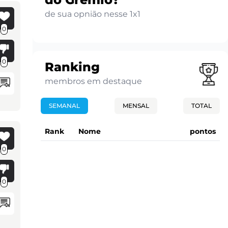
de sua opnião nesse 1x1
0
0
Ranking
membros em destaque
SEMANAL
MENSAL
TOTAL
Rank
Nome
pontos
0
0