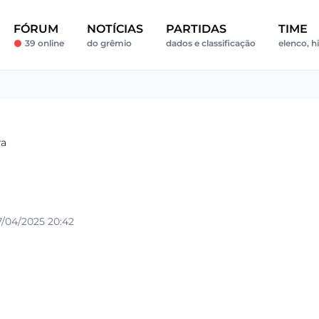
FÓRUM
NOTÍCIAS
PARTIDAS
TIME
39 online
do grêmio
dados e classificação
elenco, h
ra
/04/2025 20:42