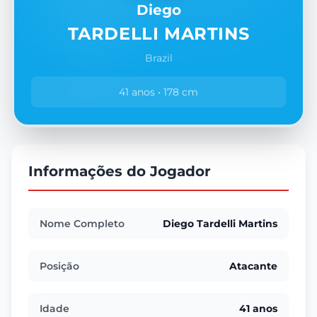
Diego
TARDELLI MARTINS
Brazil
41 anos • 178 cm
Informações do Jogador
Nome Completo
Diego Tardelli Martins
Posição
Atacante
Idade
41 anos