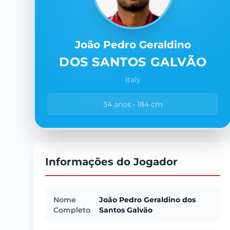
João Pedro Geraldino
DOS SANTOS GALVÃO
Italy
34 anos • 184 cm
Informações do Jogador
Nome
João Pedro Geraldino dos
Completo
Santos Galvão