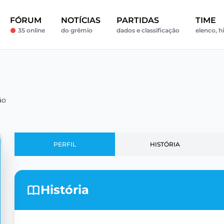
FÓRUM
NOTÍCIAS
PARTIDAS
TIME
35 online
do grêmio
dados e classificação
elenco, hi
ão
PERFIL
HISTÓRIA
História