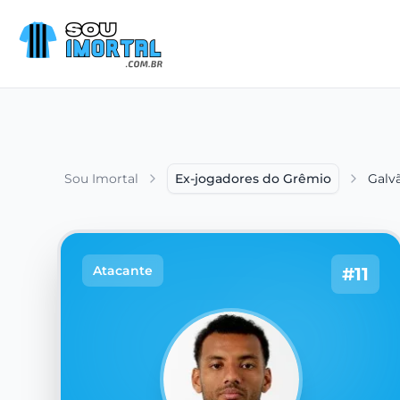
Sou Imortal
Ex-jogadores do Grêmio
Galv
Atacante
#11