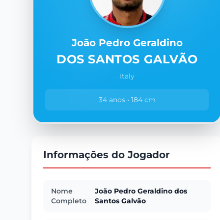
João Pedro Geraldino
DOS SANTOS GALVÃO
Italy
34 anos • 184 cm
Informações do Jogador
Nome
João Pedro Geraldino dos
Completo
Santos Galvão