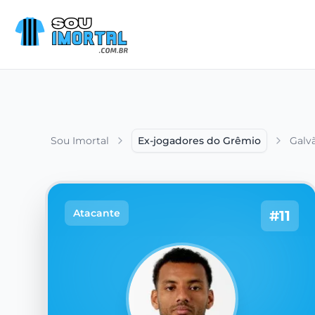
Sou Imortal
Ex-jogadores do Grêmio
Galv
Atacante
#11