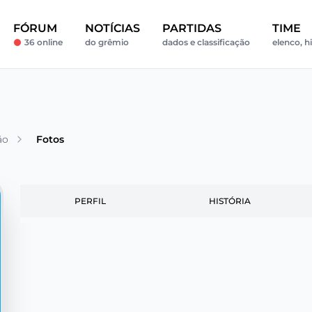
FÓRUM
NOTÍCIAS
PARTIDAS
TIME
36 online
do grêmio
dados e classificação
elenco, h
ão
Fotos
PERFIL
HISTÓRIA