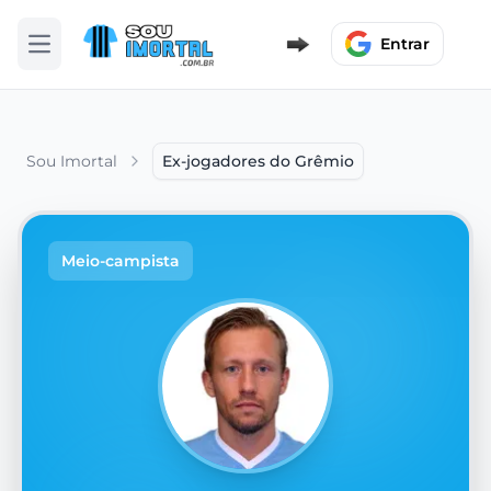
Entrar
Abrir menu
Sou Imortal
Ex-jogadores do Grêmio
Meio-campista