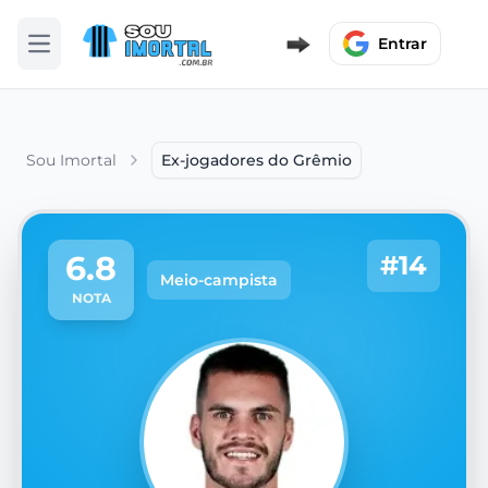
Entrar
Abrir menu
Sou Imortal
Ex-jogadores do Grêmio
6.8
#14
Meio-campista
NOTA