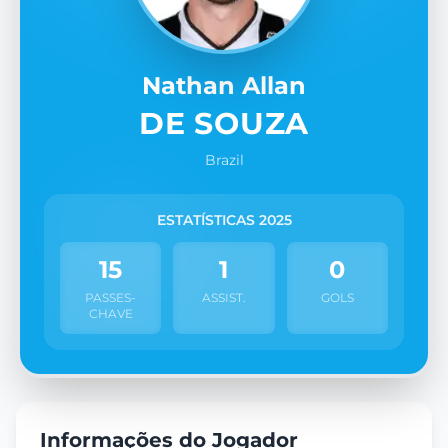
Nathan Allan
DE SOUZA
Brazil
ESTATÍSTICAS 2025
15
1
0
PASSES-
ASSIST.
GOLS
CHAVE
Informações do Jogador