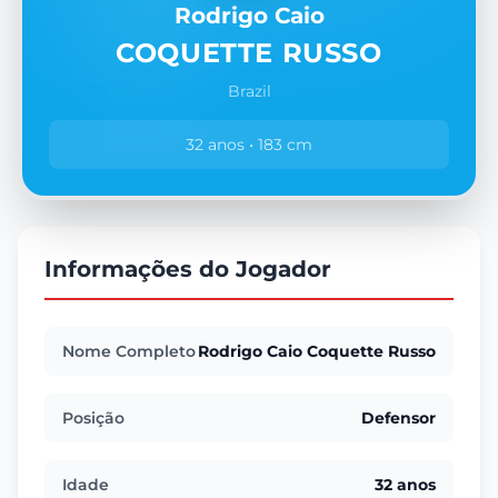
Rodrigo Caio
COQUETTE RUSSO
Brazil
32 anos • 183 cm
Informações do Jogador
Nome Completo
Rodrigo Caio Coquette Russo
Posição
Defensor
Idade
32 anos