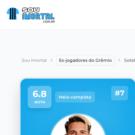
Sou Imortal
Ex-jogadores do Grêmio
Sote
6.8
#7
Meio-campista
NOTA