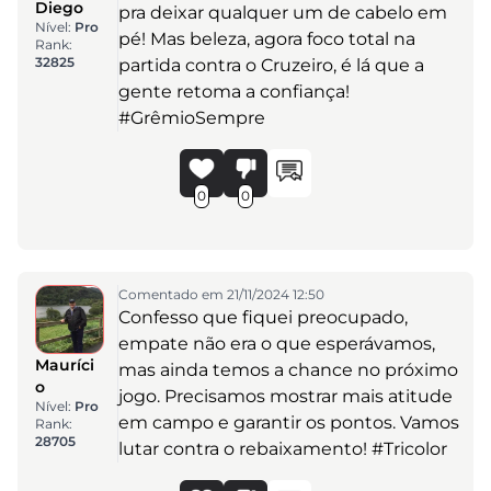
Diego
pra deixar qualquer um de cabelo em
Nível:
Pro
pé! Mas beleza, agora foco total na
Rank:
32825
partida contra o Cruzeiro, é lá que a
gente retoma a confiança!
#GrêmioSempre
0
0
Comentado em 21/11/2024 12:50
Confesso que fiquei preocupado,
empate não era o que esperávamos,
Mauríci
mas ainda temos a chance no próximo
o
jogo. Precisamos mostrar mais atitude
Nível:
Pro
em campo e garantir os pontos. Vamos
Rank:
28705
lutar contra o rebaixamento! #Tricolor