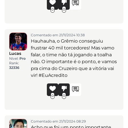
0
0
Comentado em 21/11/2024 10:38
Hauhauha, o Grêmio conseguiu
frustrar 40 mil torcedores! Mas vamo
Lucas
falar, o time não tá jogando a toalha
Nível:
Pro
não. O importante é o ponto, e vamos
Rank:
32336
pra cima do Cruzeiro que a vitória vai
vir! #EuAcredito
0
0
Comentado em 21/11/2024 08:29
Acho que foi um ponto importante,