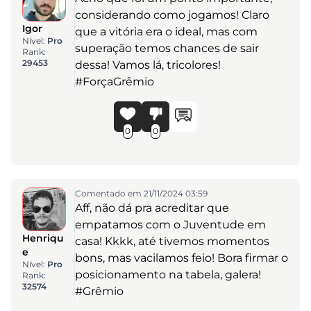
considerando como jogamos! Claro
Igor
que a vitória era o ideal, mas com
Nível:
Pro
superação temos chances de sair
Rank:
29453
dessa! Vamos lá, tricolores!
#ForçaGrêmio
0
0
Comentado em 21/11/2024 03:59
Aff, não dá pra acreditar que
empatamos com o Juventude em
Henriqu
casa! Kkkk, até tivemos momentos
e
bons, mas vacilamos feio! Bora firmar o
Nível:
Pro
posicionamento na tabela, galera!
Rank:
32574
#Grêmio