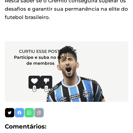
Resta saber se o Grêmio conseguirá superar os
desafios e garantir sua permanência na elite do
futebol brasileiro.
CURTIU ESSE POST?
Participe e suba no rank
de membros
5
0
Comentários: