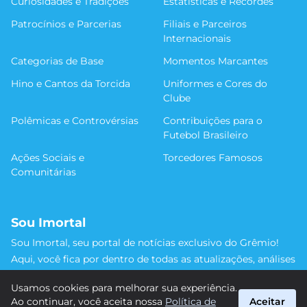
Curiosidades e Tradições
Estatísticas e Recordes
Patrocínios e Parcerias
Filiais e Parceiros
Internacionais
Categorias de Base
Momentos Marcantes
Hino e Cantos da Torcida
Uniformes e Cores do
Clube
Polêmicas e Controvérsias
Contribuições para o
Futebol Brasileiro
Ações Sociais e
Torcedores Famosos
Comunitárias
Sou Imortal
Sou Imortal, seu portal de notícias exclusivo do Grêmio!
Aqui, você fica por dentro de todas as atualizações, análises
e discussões sobre o Tricolor Gaúcho. Não perca nenhum
Usamos cookies para melhorar sua experiência.
detalhe da trajetória do nosso time rumo às vitórias!
Ao continuar, você aceita nossa
Política de
Aceitar