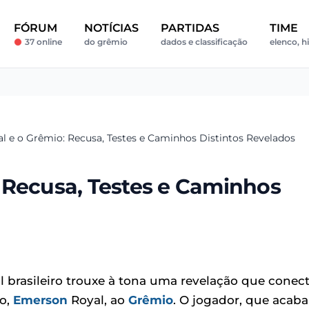
FÓRUM
NOTÍCIAS
PARTIDAS
TIME
37 online
do grêmio
dados e classificação
elenco, hi
 e o Grêmio: Recusa, Testes e Caminhos Distintos Revelados
 Recusa, Testes e Caminhos
 brasileiro trouxe à tona uma revelação que conec
go,
Emerson
Royal, ao
Grêmio
. O jogador, que acaba