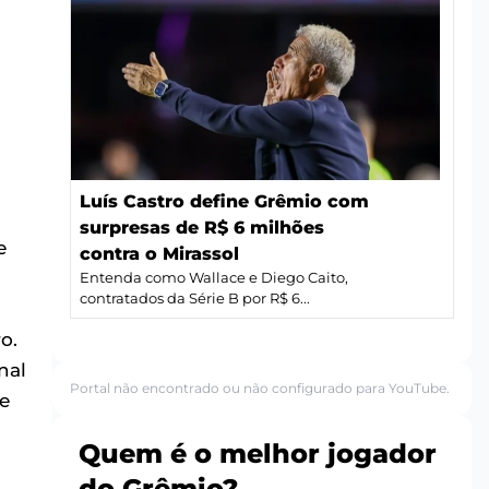
Luís Castro define Grêmio com
surpresas de R$ 6 milhões
e
contra o Mirassol
Entenda como Wallace e Diego Caito,
contratados da Série B por R$ 6...
a
o.
nal
Portal não encontrado ou não configurado para YouTube.
e
Quem é o melhor jogador
do Grêmio?