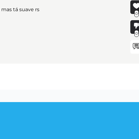
mas tá suave rs
0
0