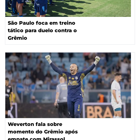
São Paulo foca em treino
tático para duelo contra o
Grêmio
Weverton fala sobre
momento do Grêmio após
empate com Mirassol