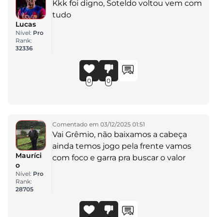
Kkk foi digno, Soteldo voltou vem com
tudo
Lucas
Nível:
Pro
Rank:
32336
0
0
Comentado em 03/12/2025 01:51
Vai Grêmio, não baixamos a cabeça
ainda temos jogo pela frente vamos
Mauríci
com foco e garra pra buscar o valor
o
Nível:
Pro
Rank:
28705