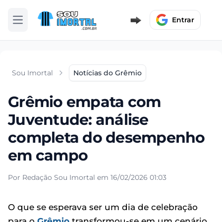
Entrar
Abrir menu
Sou Imortal
Notícias do Grêmio
Grêmio empata com
Juventude: análise
completa do desempenho
em campo
Por Redação Sou Imortal em 16/02/2026 01:03
O que se esperava ser um dia de celebração
para o
Grêmio
transformou-se em um cenário